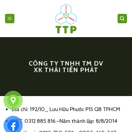
Skip
to
content
CÔNG TY TNHH TM DV
XK THÁI TIẾN PHÁT
Địa chỉ: 192/10_ Lưu Hữu Phước P15 Q8 TPHCM
MST: 0312 885 816 –
Năm thành lập: 8/8/2014