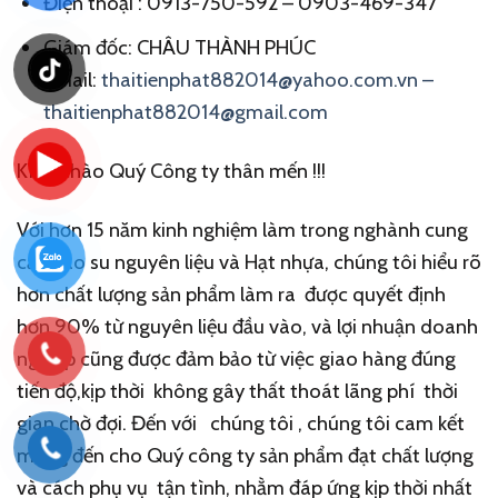
Điện thoại : 0913-750-592 –
0903-469-347
Giám đốc: CHÂU THÀNH PHÚC
Email:
thaitienphat882014@yahoo.com.vn –
thaitienphat882014@gmail.com
Kính chào Quý Công ty thân mến !!!
Với hơn 15 năm kinh nghiệm làm trong nghành cung
cấp
cao su nguyên liệu
và
Hạt nhựa,
chúng tôi hiểu rõ
hơn chất lượng sản phẩm làm ra được quyết định
hơn 90% từ nguyên liệu đầu vào, và lợi nhuận doanh
nghiệp cũng được đảm bảo từ việc giao hàng đúng
tiến độ,kịp thời không gây thất thoát lãng phí thời
gian chờ đợi. Đến với chúng tôi , chúng tôi cam kết
mang đến cho Quý công ty sản phẩm đạt chất lượng
và cách phụ vụ tận tình, nhằm đáp ứng kịp thời nhất