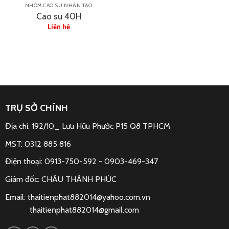
NHÓM CAO SU NHÂN TẠO
Cao su 40H
Liên hệ
TRỤ SỞ CHÍNH
Địa chỉ: 192/10_ Lưu Hữu Phước P15 Q8 TPHCM
MST: 0312 885 816
Điện thoại: 0913-750-592 -
0903-469-347
Giám đốc: CHÂU THÀNH PHÚC
Email:
thaitienphat882014@yahoo.com.vn
thaitienphat882014@gmail.com