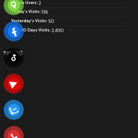
Online Users:
2
Today's Visits:
136
Yesterday's Visits:
50
Last 30 Days Visits:
2.830
TRỤ SỞ