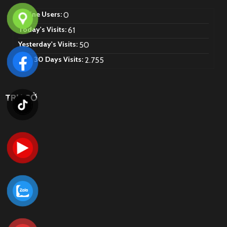
Online Users:
0
Today's Visits:
61
Yesterday's Visits:
50
Last 30 Days Visits:
2.755
TRỤ SỞ