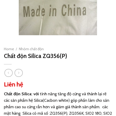
Home
/
Nhóm chất độn
Chất độn Silica ZQ356(P)
Liên hệ
Chất độn Silica: với
tính năng tăng độ cứng và thành lại rẽ
các sản phẩm hệ
Silica
(Cacbon white) góp phần làm cho sản
phẩm cao su cứng rắn hơn và giảm giá thành sản phẩm. các
mặt hàng
Silica
có mã số :ZQ356(P), ZQ356K, SI02 180, SIO2