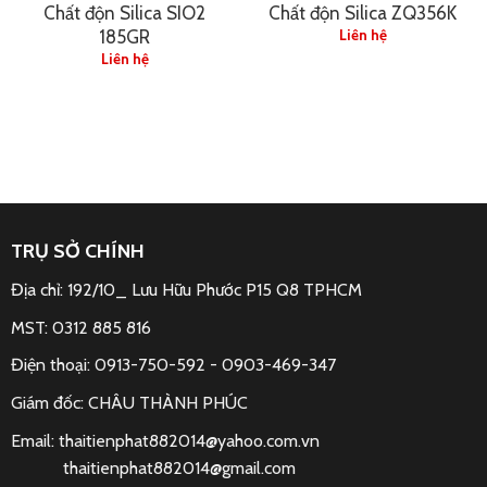
Chất độn Silica SIO2
Chất độn Silica ZQ356K
185GR
Liên hệ
Liên hệ
TRỤ SỞ CHÍNH
Địa chỉ: 192/10_ Lưu Hữu Phước P15 Q8 TPHCM
MST: 0312 885 816
Điện thoại: 0913-750-592 -
0903-469-347
Giám đốc: CHÂU THÀNH PHÚC
Email:
thaitienphat882014@yahoo.com.vn
thaitienphat882014@gmail.com