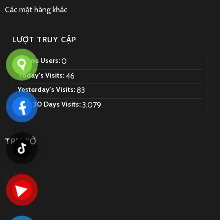
Các mặt hàng khác
LƯỢT TRUY CẬP
Online Users:
0
Today's Visits:
46
Yesterday's Visits:
83
Last 30 Days Visits:
3.079
TRỤ SỞ