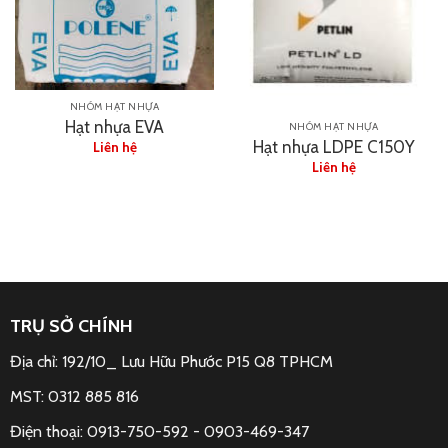
NHÓM HẠT NHỰA
Hạt nhựa EVA
NHÓM HẠT NHỰA
Hạt nhựa LDPE C150Y
Liên hệ
Liên hệ
TRỤ SỞ CHÍNH
Địa chỉ: 192/10_ Lưu Hữu Phước P15 Q8 TPHCM
MST: 0312 885 816
Điện thoại: 0913-750-592 -
0903-469-347