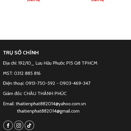
TRỤ SỞ CHÍNH
Địa chỉ: 192/10_ Lưu Hữu Phước P15 Q8 TPHCM
MST: 0312 885 816
Điện thoại: 0913-750-592 -
0903-469-347
Giám đốc: CHÂU THÀNH PHÚC
Email:
thaitienphat882014@yahoo.com.vn
thaitienphat882014@gmail.com