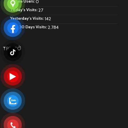
Online Users:
0
Today's Visits:
27
Yesterday's Visits:
142
Last 30 Days Visits:
2.784
TRỤ SỞ