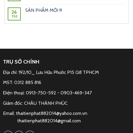
SẢN PHẨM MỚI !!!
26
Th3
TRỤ SỞ CHÍNH
Địa chỉ: 192/10_ Lưu Hữu Phước P15 Q8 TPHCM
MST: 0312 885 816
Điện thoại: 0913-750-592 -
0903-469-347
Giám đốc: CHÂU THÀNH PHÚC
Email:
thaitienphat882014@yahoo.com.vn
thaitienphat882014@gmail.com