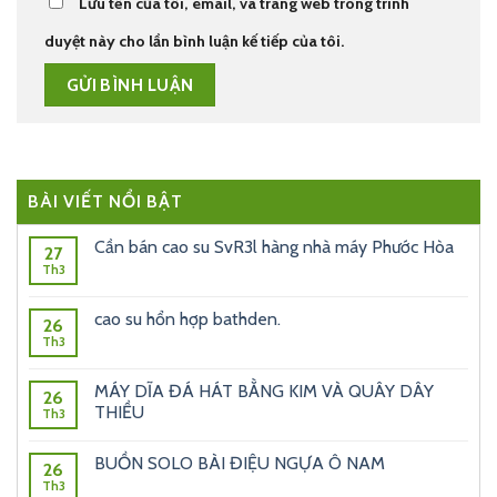
Lưu tên của tôi, email, và trang web trong trình
duyệt này cho lần bình luận kế tiếp của tôi.
BÀI VIẾT NỔI BẬT
Cần bán cao su SvR3l hàng nhà máy Phước Hòa
27
Th3
cao su hổn hợp bathden.
26
Th3
MÁY DĨA ĐÁ HÁT BẰNG KIM VÀ QUÂY DÂY
26
THIỀU
Th3
BUỒN SOLO BÀI ĐIỆU NGỰA Ô NAM
26
Th3