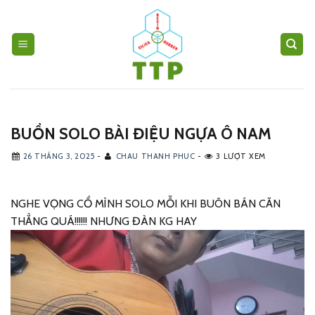
Skip
to
content
BUỒN SOLO BÀI ĐIỆU NGỰA Ô NAM
26 THÁNG 3, 2025
-
CHAU THANH PHUC
-
3 LƯỢT XEM
NGHE VỌNG CỔ MÌNH SOLO MỖI KHI BUÔN BÁN CĂN
THẲNG QUÁ!!!!!! NHƯNG ĐÀN KG HAY