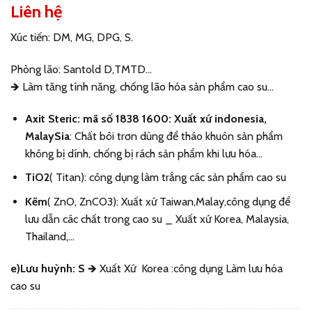
Liên hệ
Xúc tiến:
DM, MG, DPG, S.
Phòng lão
: Santold D,TMTD…
🡺
Làm tăng tính năng, chống lão hóa sản phẩm cao su…
Axit Steric
: mã số 1838 1600: Xuất xứ indonesia,
MalaySia
: Chất bôi trơn dùng để tháo khuôn sản phẩm
không bị dính, chống bị rách sản phẩm khi lưu hóa…
TiO2
( Titan): công dụng làm trắng các sản phẩm cao su
Kẽm
( ZnO, ZnCO
3
): Xuất xứ Taiwan,Malay,công dụng để
lưu dẫn các chất trong cao su _ Xuất xứ Korea, Malaysia,
Thailand,…
e)
Lưu huỳnh
: S
🡺
Xuất Xứ Korea :công dụng Làm lưu hóa
cao su