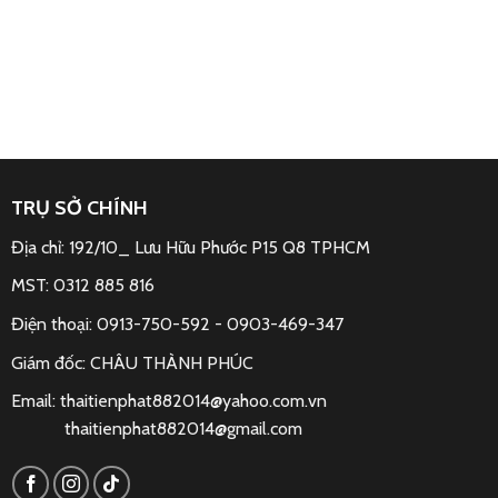
TRỤ SỞ CHÍNH
Địa chỉ: 192/10_ Lưu Hữu Phước P15 Q8 TPHCM
MST: 0312 885 816
Điện thoại: 0913-750-592 -
0903-469-347
Giám đốc: CHÂU THÀNH PHÚC
Email:
thaitienphat882014@yahoo.com.vn
thaitienphat882014@gmail.com