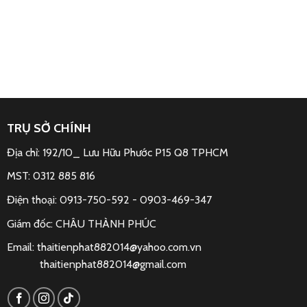
TRỤ SỞ CHÍNH
Địa chỉ: 192/10_ Lưu Hữu Phước P15 Q8 TPHCM
MST: 0312 885 816
Điện thoại: 0913-750-592 -
0903-469-347
Giám đốc: CHÂU THÀNH PHÚC
Email:
thaitienphat882014@yahoo.com.vn
thaitienphat882014@gmail.com