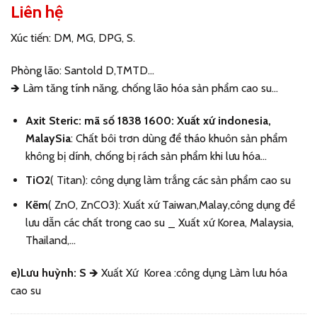
Liên hệ
Xúc tiến:
DM, MG, DPG, S.
Phòng lão
: Santold D,TMTD…
🡺
Làm tăng tính năng, chống lão hóa sản phẩm cao su…
Axit Steric
: mã số 1838 1600: Xuất xứ indonesia,
MalaySia
: Chất bôi trơn dùng để tháo khuôn sản phẩm
không bị dính, chống bị rách sản phẩm khi lưu hóa…
TiO2
( Titan): công dụng làm trắng các sản phẩm cao su
Kẽm
( ZnO, ZnCO
3
): Xuất xứ Taiwan,Malay,công dụng để
lưu dẫn các chất trong cao su _ Xuất xứ Korea, Malaysia,
Thailand,…
e)
Lưu huỳnh
: S
🡺
Xuất Xứ Korea :công dụng Làm lưu hóa
cao su